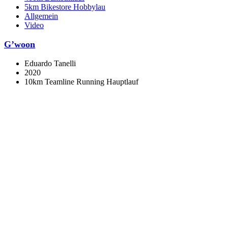
5km Bikestore Hobbylau
Allgemein
Video
G’woon
Eduardo Tanelli
2020
10km Teamline Running Hauptlauf