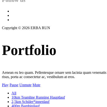
Follow us
facebook
twitter
instagram
Copyright © 2026 ERBA RUN
Portfolio
Aenean eu leo quam. Pellentesque ornare sem lacinia quam venenatis 
risus, porta ac consectetur ac, vestibulum at eros.
Play
Pause
Unmute
Mute
All
10km Teamline Running Hauptlauf
2,5km Schüler*innenlauf
400m Bambinilauf