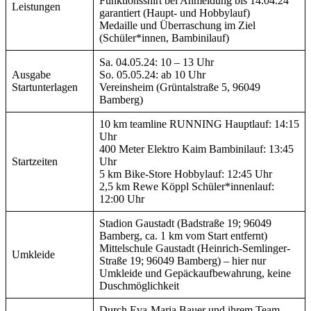
Funktionsshirt bei Anmeldung bis 14.04.24
Leistungen
garantiert (Haupt- und Hobbylauf)
Medaille und Überraschung im Ziel
(Schüler*innen, Bambinilauf)
Sa. 04.05.24: 10 – 13 Uhr
Ausgabe
So. 05.05.24: ab 10 Uhr
Startunterlagen
Vereinsheim (Grüntalstraße 5, 96049
Bamberg)
10 km teamline RUNNING Hauptlauf: 14:15
Uhr
400 Meter Elektro Kaim Bambinilauf: 13:45
Startzeiten
Uhr
5 km Bike-Store Hobbylauf: 12:45 Uhr
2,5 km Rewe Köppl Schüler*innenlauf:
12:00 Uhr
Stadion Gaustadt (Badstraße 19; 96049
Bamberg, ca. 1 km vom Start entfernt)
Mittelschule Gaustadt (Heinrich-Semlinger-
Umkleide
Straße 19; 96049 Bamberg) – hier nur
Umkleide und Gepäckaufbewahrung, keine
Duschmöglichkeit
Durch Eva-Maria Bauer und ihrem Team