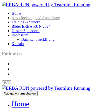
Home
Ausschreibung und Anmeldung
Training & Strecke
Bilder ERBA RUN 2024
Unsere Sponsoren
Impressum
Datenschutzerklärung
Kontakt
Follow us
facebook
instagram
youtube
Info
Navigation umschalten
Home