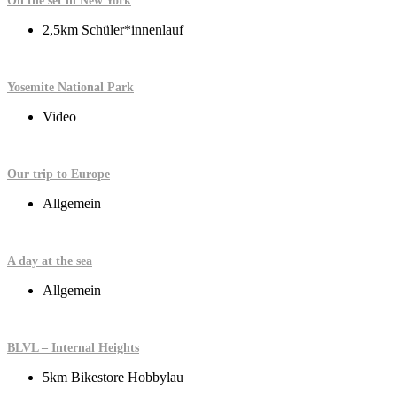
On the set in New York
2,5km Schüler*innenlauf
Yosemite National Park
Video
Our trip to Europe
Allgemein
A day at the sea
Allgemein
BLVL – Internal Heights
5km Bikestore Hobbylau