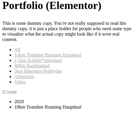
Portfolio (Elementor)
This is some dummy copy. You’re not really supposed to read this
dummy copy, it is just a place holder for people who need some type
to visualize what the actual copy might look like if it were real
content.
All
10km Teamline Running Hauptlauf
2,5km Schüler*innenlauf
400m Bambinilauf
5km Bikestore Hobbylau
Allgemein
Video
G’woon
2020
10km Teamline Running Hauptlauf