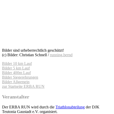
Bilder sind urheberrechtlich geschützt!
(c) Bilder: Christian Schnell /
running.bernd
Bilder 10 km Lauf
Bilder 5 km Lauf
Bilder 400m Lauf
Bilder Siegerehrungen
Bilder Allgemein
zur Startseite ERBA RUN
Veranstalter
Der ERBA RUN wird durch die
Triathlonabteilung
der DJK
Teutonia Gaustadt e.V. organisiert.